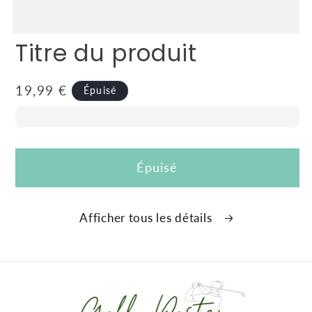
Titre du produit
Prix
19,99 €
Épuisé
habituel
Épuisé
Afficher tous les détails