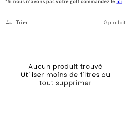
*Si nous n'avons pas votre golf commandez le
ici
t
i
Trier
0 produit
o
n
:
Aucun produit trouvé
Utiliser moins de filtres ou
tout supprimer