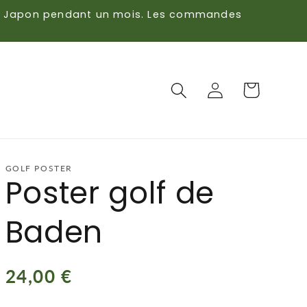
s du Japon pendant un mois. Les commandes
Panier
Connexion
GOLF POSTER
Poster golf de
Baden
Prix
24,00 €
habituel