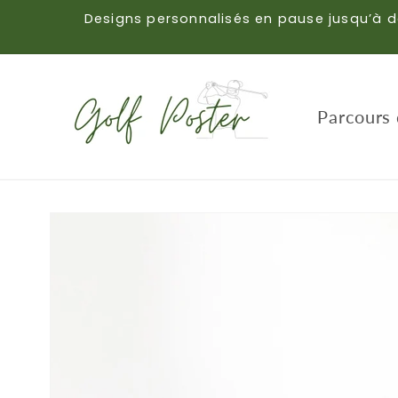
et
Designs personnalisés en pause jusqu’à d
passer
au
contenu
Parcours 
Passer aux
informations
produits