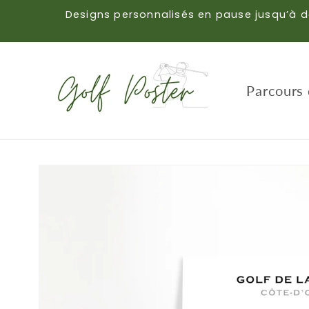
et
Designs personnalisés en pause jusqu’à d
passer
au
contenu
Parcours 
Passer aux
informations
produits