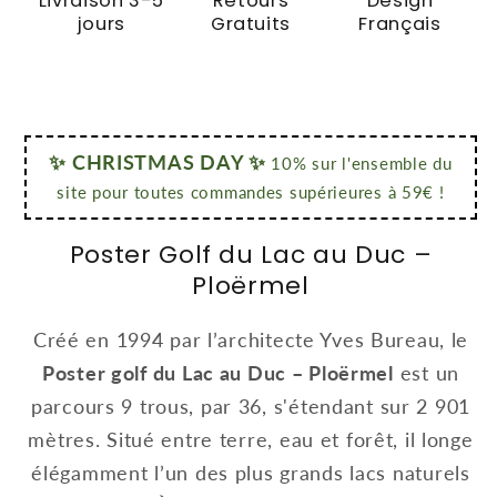
Livraison 3-5
Retours
Design
jours
Gratuits
Français
✨ CHRISTMAS DAY ✨
10% sur l'ensemble du
site pour toutes commandes supérieures à 59€ !
Poster Golf du Lac au Duc –
Ploërmel
Créé en 1994 par l’architecte Yves Bureau, le
Poster golf du Lac au Duc – Ploërmel
est un
parcours 9 trous, par 36, s'étendant sur 2 901
mètres.
Situé entre terre, eau et forêt, il longe
élégamment l’un des plus grands lacs naturels